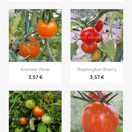
Vorschau
Vorschau


Kremser Perle
Washington Sherry
3,57 €
3,57 €