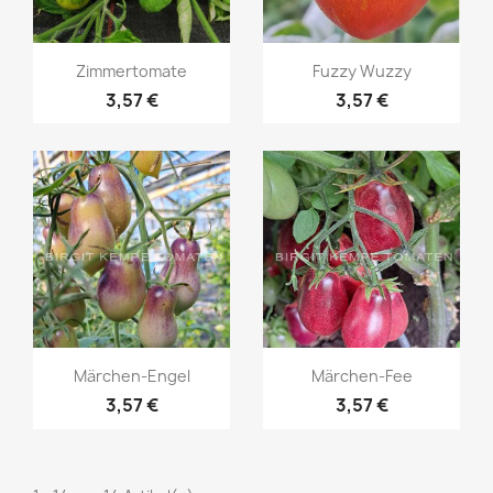
Vorschau
Vorschau


Zimmertomate
Fuzzy Wuzzy
3,57 €
3,57 €
Vorschau
Vorschau


Märchen-Engel
Märchen-Fee
3,57 €
3,57 €