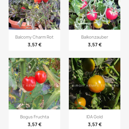
Vorschau
Vorschau


Balcomy Charm Rot
Balkonzauber
3,57 €
3,57 €
Vorschau
Vorschau


Bogus Fruchta
IDA Gold
3,57 €
3,57 €