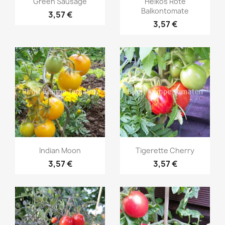
Green Sausage
Heikos Rote
Balkontomate
3,57 €
3,57 €
Vorschau
Vorschau


Indian Moon
Tigerette Cherry
3,57 €
3,57 €