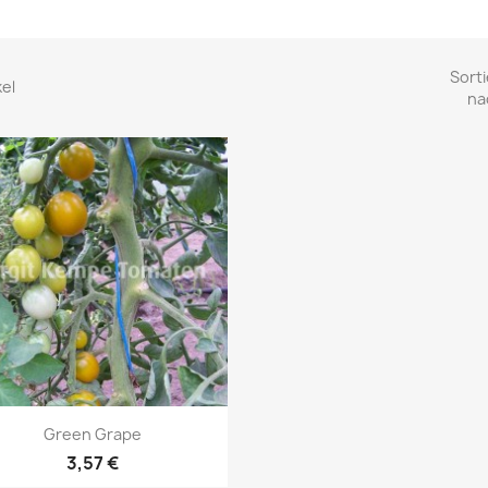
Sorti
kel
na
Vorschau

Green Grape
3,57 €