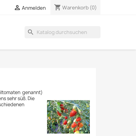
shopping_cart


Warenkorb
(0)
Anmelden
search
iltomaten genannt)
ns sehr süß. Die
erschiedenen