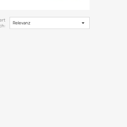
ert

Relevanz
ch: