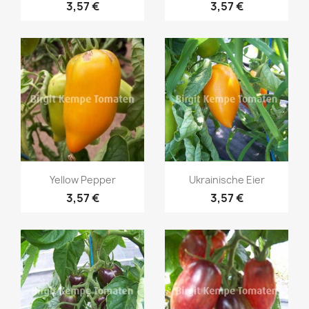
3,57 €
3,57 €
Vorschau
Vorschau


Yellow Pepper
Ukrainische Eier
3,57 €
3,57 €