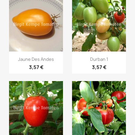
Vorschau
Vorschau


Jaune Des Andes
Durban 1
3,57 €
3,57 €