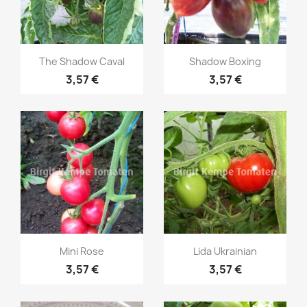
Vorschau
Vorschau


The Shadow Caval
Shadow Boxing
3,57 €
3,57 €
Vorschau
Vorschau


Mini Rose
Lida Ukrainian
3,57 €
3,57 €