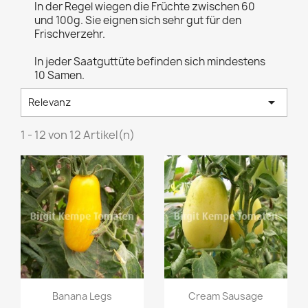
In der Regel wiegen die Früchte zwischen 60
und 100g. Sie eignen sich sehr gut für den
Frischverzehr.
In jeder Saatguttüte befinden sich mindestens
10 Samen.

Relevanz
1 - 12 von 12 Artikel(n)
Vorschau
Vorschau


Banana Legs
Cream Sausage