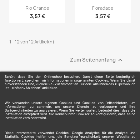
Vorschau
Vorschau


Rio Grande
Floradade
3,57 €
3,57 €
1 - 12 von 12 Artikel(n)
Zum Seitenanfang

Schön, dass Sie den Onlineshop besuchen. Damit diese Seite bestmöglich
funktioniert, speichern wir Informationen in sogenannten Cookies. Wenn Sie damit
einverstanden sind, klicken Sie „Zustimmen“ an. Für den Falls Ihnen das zu persönlich
ist – einfach „Ablehnen“ anklicken.
ARTIKEL

Wir verwenden unsere eigenen Cookies und Cookies von Drittanbietern, um
Informationen zu sammeln, um unsere Dienste zu verbessern und Ihre
Surfgewohnheiten zu analysieren. Wenn Sie weiter surfen, bedeutet dies, dass die
Installation akzeptiert wird. Sie können Ihren Browser so konfigurieren, dass seine
Installation verhindert wird.
UNTERNEHMEN

Diese Internetseite verwendet Cookies, Google Analytics für die Analyse und
IHR KONTO

Statistik. Cookies helfen uns, die Benutzerfreundlichkeit unserer Website zu