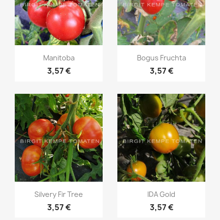
Vorschau
Vorschau


Manitoba
Bogus Fruchta
3,57 €
3,57 €
Vorschau
Vorschau


Silvery Fir Tree
IDA Gold
3,57 €
3,57 €