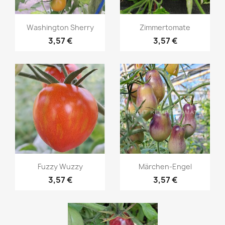
Vorschau
Vorschau


Washington Sherry
Zimmertomate
3,57 €
3,57 €
Vorschau
Vorschau


Fuzzy Wuzzy
Märchen-Engel
3,57 €
3,57 €