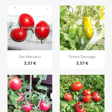
Vorschau
Vorschau


San Marzano
Green Sausage
3,57 €
3,57 €