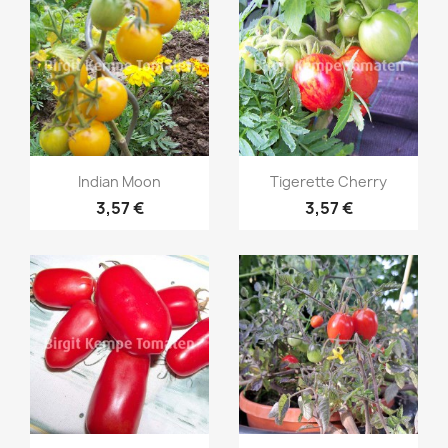
Vorschau
Vorschau


Indian Moon
Tigerette Cherry
3,57 €
3,57 €