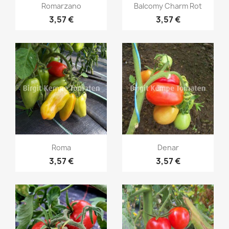
Vorschau
Vorschau


Romarzano
Balcomy Charm Rot
3,57 €
3,57 €
Vorschau
Vorschau


Roma
Denar
3,57 €
3,57 €