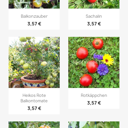
Vorschau
Vorschau


Balkonzauber
Sachalin
3,57 €
3,57 €
Vorschau
Vorschau


Heikos Rote
Rotkäppchen
Balkontomate
3,57 €
3,57 €