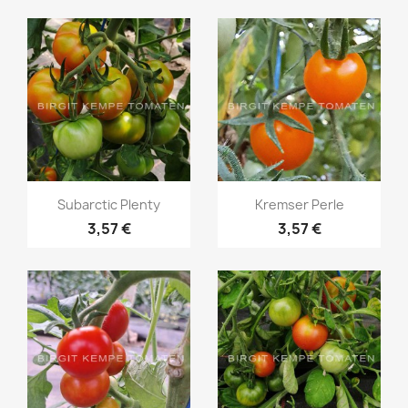
Vorschau
Vorschau


Subarctic Plenty
Kremser Perle
3,57 €
3,57 €