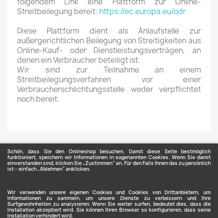
folgendem Link eine Plattform zur Online-
Streitbeilegung bereit:
https://ec.europa.eu/odr
Diese Plattform dient als Anlaufstelle zur
außergerichtlichen Beilegung von Streitigkeiten aus
Online-Kauf- oder Dienstleistungsverträgen, an
denen ein Verbraucher beteiligt ist.
Wir sind zur Teilnahme an einem
Streitbeilegungsverfahren vor einer
Verbraucherschlichtungsstelle weder verpflichtet
noch bereit.
Schön, dass Sie den Onlineshop besuchen. Damit diese Seite bestmöglich
funktioniert, speichern wir Informationen in sogenannten Cookies. Wenn Sie damit
einverstanden sind, klicken Sie „Zustimmen“ an. Für den Falls Ihnen das zu persönlich
ist – einfach „Ablehnen“ anklicken.
ARTIKEL

Wir verwenden unsere eigenen Cookies und Cookies von Drittanbietern, um
Informationen zu sammeln, um unsere Dienste zu verbessern und Ihre
Surfgewohnheiten zu analysieren. Wenn Sie weiter surfen, bedeutet dies, dass die
Installation akzeptiert wird. Sie können Ihren Browser so konfigurieren, dass seine
Installation verhindert wird.