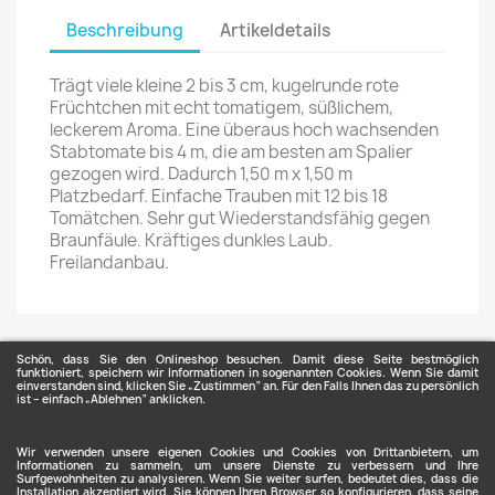
Beschreibung
Artikeldetails
Trägt viele kleine 2 bis 3 cm, kugelrunde rote
Früchtchen mit echt tomatigem, süßlichem,
leckerem Aroma. Eine überaus hoch wachsenden
Stabtomate bis 4 m, die am besten am Spalier
gezogen wird. Dadurch 1,50 m x 1,50 m
Platzbedarf. Einfache Trauben mit 12 bis 18
Tomätchen. Sehr gut Wiederstandsfähig gegen
Braunfäule. Kräftiges dunkles Laub.
Freilandanbau.
Schön, dass Sie den Onlineshop besuchen. Damit diese Seite bestmöglich
funktioniert, speichern wir Informationen in sogenannten Cookies. Wenn Sie damit
einverstanden sind, klicken Sie „Zustimmen“ an. Für den Falls Ihnen das zu persönlich
ist – einfach „Ablehnen“ anklicken.
ARTIKEL

Wir verwenden unsere eigenen Cookies und Cookies von Drittanbietern, um
Informationen zu sammeln, um unsere Dienste zu verbessern und Ihre
Surfgewohnheiten zu analysieren. Wenn Sie weiter surfen, bedeutet dies, dass die
Installation akzeptiert wird. Sie können Ihren Browser so konfigurieren, dass seine