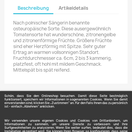
Beschreibung
Artikeldetails
Nach polnischer Sängerin benannte
osteuropäische Sorte. Diese ausergewöhnlich
Tomatensorte hat wunderschöne, zitronengelbe
und zitronenförmige Früchte. Größere Früchte
sind eher Herzförmig mit Spitze. Sehr guter
Ertrag an warmen vollsonnigen Standort.
Fruchtdurchmesser ca. 6cm, 2 bis 3 kammerig,
platzfest, oft hohl mit mildem Geschmack.
Mittelspät bis spät reifend.
Schön, dass Sie den Onlineshop besuchen. Damit diese Seite bestmöglich
funktioniert, speichern wir Informationen in sogenannten Cookies. Wenn Sie damit
einverstanden sind, klicken Sie „Zustimmen“ an. Für den Falls Ihnen das zu persönlich
ist – einfach „Ablehnen“ anklicken.
ARTIKEL

Wir verwenden unsere eigenen Cookies und Cookies von Drittanbietern, um
Informationen zu sammeln, um unsere Dienste zu verbessern und Ihre
Surfgewohnheiten zu analysieren. Wenn Sie weiter surfen, bedeutet dies, dass die
Installation akzeptiert wird. Sie können Ihren Browser so konfigurieren, dass seine