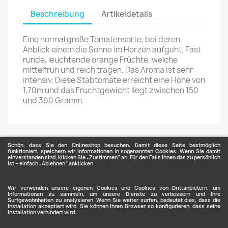
Beschreibung
Artikeldetails
Eine normal große Tomatensorte, bei deren
Anblick einem die Sonne im Herzen aufgeht. Fast
runde, leuchtende orange Früchte, welche
mittelfrüh und reich tragen. Das Aroma ist sehr
intensiv. Diese Stabtomate erreicht eine Höhe von
1,70m und das Fruchtgewicht liegt zwischen 150
und 300 Gramm.
Schön, dass Sie den Onlineshop besuchen. Damit diese Seite bestmöglich
funktioniert, speichern wir Informationen in sogenannten Cookies. Wenn Sie damit
einverstanden sind, klicken Sie „Zustimmen“ an. Für den Falls Ihnen das zu persönlich
ist – einfach „Ablehnen“ anklicken.
ARTIKEL

Wir verwenden unsere eigenen Cookies und Cookies von Drittanbietern, um
Informationen zu sammeln, um unsere Dienste zu verbessern und Ihre
Surfgewohnheiten zu analysieren. Wenn Sie weiter surfen, bedeutet dies, dass die
Installation akzeptiert wird. Sie können Ihren Browser so konfigurieren, dass seine
Installation verhindert wird.
UNTERNEHMEN
