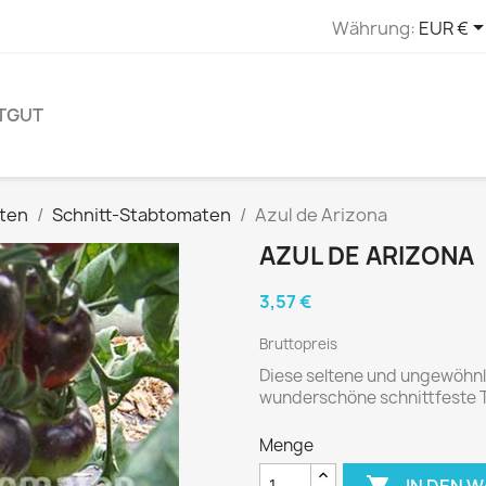
Währung:
EUR €
TGUT
ten
Schnitt-Stabtomaten
Azul de Arizona
AZUL DE ARIZONA
3,57 €
Bruttopreis
Diese seltene und ungewöhnlic
wunderschöne schnittfeste 
Menge
