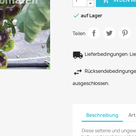
IN DEN 

auf Lager
Teilen
Lieferbedingungen: Lief
Rücksendebedingungen
ausgeschlossen.
Beschreibung
Art
Diese seltene und ungewö