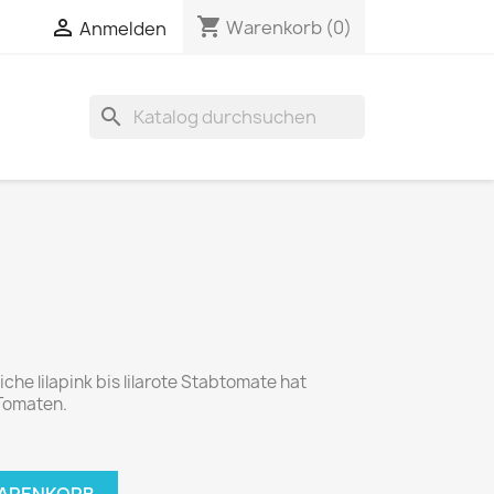
shopping_cart


Warenkorb
(0)
Anmelden
search
he lilapink bis lilarote Stabtomate hat
Tomaten.