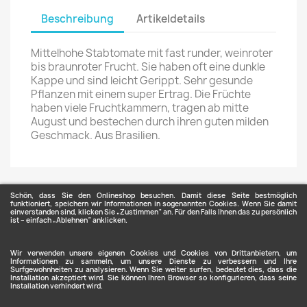
Beschreibung
Artikeldetails
Mittelhohe Stabtomate mit fast runder, weinroter
bis braunroter Frucht. Sie haben oft eine dunkle
Kappe und sind leicht Gerippt. Sehr gesunde
Pflanzen mit einem super Ertrag. Die Früchte
haben viele Fruchtkammern, tragen ab mitte
August und bestechen durch ihren guten milden
Geschmack. Aus Brasilien.
Schön, dass Sie den Onlineshop besuchen. Damit diese Seite bestmöglich
funktioniert, speichern wir Informationen in sogenannten Cookies. Wenn Sie damit
einverstanden sind, klicken Sie „Zustimmen“ an. Für den Falls Ihnen das zu persönlich
ist – einfach „Ablehnen“ anklicken.
ARTIKEL

Wir verwenden unsere eigenen Cookies und Cookies von Drittanbietern, um
Informationen zu sammeln, um unsere Dienste zu verbessern und Ihre
Surfgewohnheiten zu analysieren. Wenn Sie weiter surfen, bedeutet dies, dass die
Installation akzeptiert wird. Sie können Ihren Browser so konfigurieren, dass seine
Installation verhindert wird.
UNTERNEHMEN
