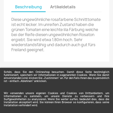
Beschreibung
Artikeldetails
Diese ungewöhnliche rosafarbene Schnitttomate
ist echt lecker. Im unreifen Zustand haben die
grünen Tomaten eine leichte lila Färbung welche
bei der Reife diesen ungewöhnlichen Rosaton
ergiebt. Sie wird etwa 1.80m hoch. Sehr
wiederstandsfähig und dadurch auch gut fürs
Freiland geeignet.
Schön, dass Sie den Onlineshop besuchen. Damit diese Seite bestmöglich
funktioniert, speichern wir Informationen in sogenannten Cookies. Wenn Sie damit
einverstanden sind, klicken Sie „Zustimmen“ an. Für den Falls Ihnen das zu persönlich
ist – einfach „Ablehnen“ anklicken.
ARTIKEL

Wir verwenden unsere eigenen Cookies und Cookies von Drittanbietern, um
Informationen zu sammeln, um unsere Dienste zu verbessern und Ihre
Surfgewohnheiten zu analysieren. Wenn Sie weiter surfen, bedeutet dies, dass die
Installation akzeptiert wird. Sie können Ihren Browser so konfigurieren, dass seine
Installation verhindert wird.
UNTERNEHMEN
