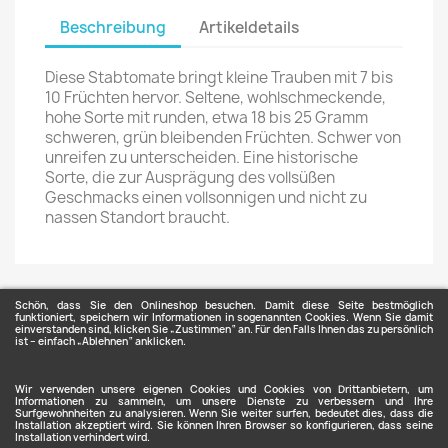
Beschreibung
Artikeldetails
Diese Stabtomate bringt kleine Trauben mit 7 bis
10 Früchten hervor. Seltene, wohlschmeckende,
hohe Sorte mit runden, etwa 18 bis 25 Gramm
schweren, grün bleibenden Früchten. Schwer von
unreifen zu unterscheiden. Eine historische
Sorte, die zur Ausprägung des vollsüßen
Geschmacks einen vollsonnigen und nicht zu
nassen Standort braucht.
Schön, dass Sie den Onlineshop besuchen. Damit diese Seite bestmöglich
funktioniert, speichern wir Informationen in sogenannten Cookies. Wenn Sie damit
einverstanden sind, klicken Sie „Zustimmen“ an. Für den Falls Ihnen das zu persönlich
ist – einfach „Ablehnen“ anklicken.
ARTIKEL

Wir verwenden unsere eigenen Cookies und Cookies von Drittanbietern, um
Informationen zu sammeln, um unsere Dienste zu verbessern und Ihre
Surfgewohnheiten zu analysieren. Wenn Sie weiter surfen, bedeutet dies, dass die
Installation akzeptiert wird. Sie können Ihren Browser so konfigurieren, dass seine
Installation verhindert wird.
UNTERNEHMEN
